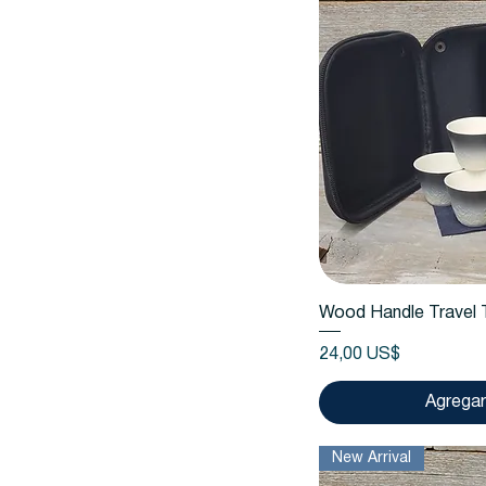
Vista
Wood Handle Travel 
Precio
24,00 US$
Agregar 
New Arrival