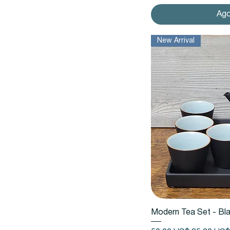
Ag
New Arrival
Vista
Modern Tea Set - Bl