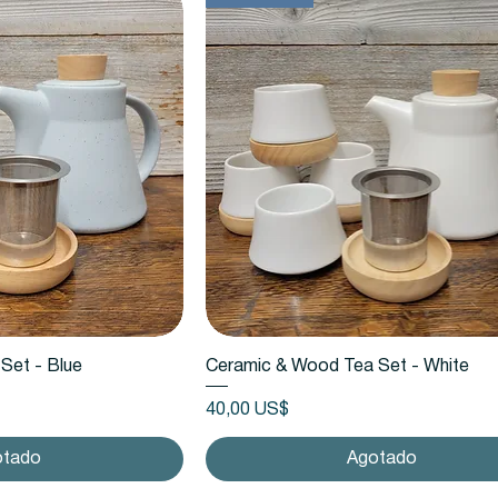
 rápida
Vista rápida
Set - Blue
Ceramic & Wood Tea Set - White
Precio
40,00 US$
otado
Agotado