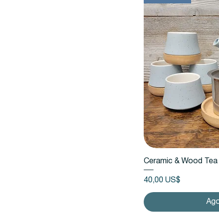
Vista
Ceramic & Wood Tea 
Precio
40,00 US$
Ag