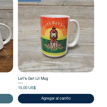
Vista rápida
Let's Get Lit Mug
Precio
15,00 US$
Agregar al carrito