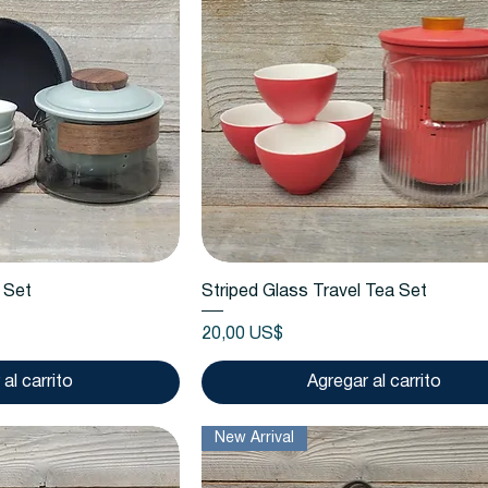
 rápida
Vista rápida
 Set
Striped Glass Travel Tea Set
Precio
20,00 US$
al carrito
Agregar al carrito
New Arrival