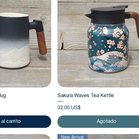
 rápida
Vista rápida
Mug
Sakura Waves Tea Kettle
Precio
32,00 US$
al carrito
Agotado
New Arrival