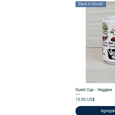
Back in Stock!
Vista
Sushi Cup - Veggies
Precio
12,00 US$
Agregar 