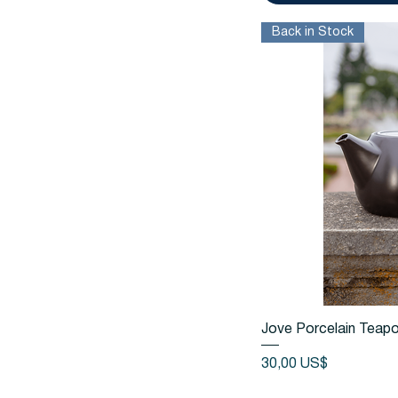
Back in Stock
Vista
Jove Porcelain Teapo
Precio
30,00 US$