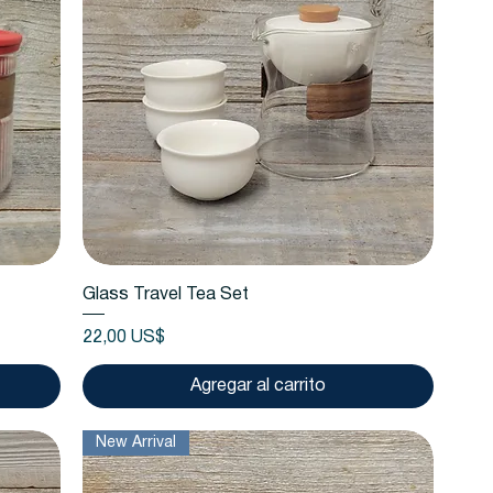
Vista rápida
Glass Travel Tea Set
Precio
22,00 US$
Agregar al carrito
New Arrival