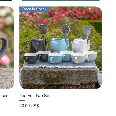
Back in Stock
Vista rápida
user -
Tea For Two Set
Precio
50,00 US$