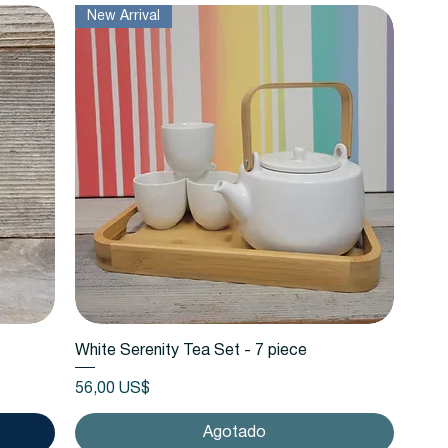
New Arrival
Vista rápida
White Serenity Tea Set - 7 piece
Precio
56,00 US$
Agotado