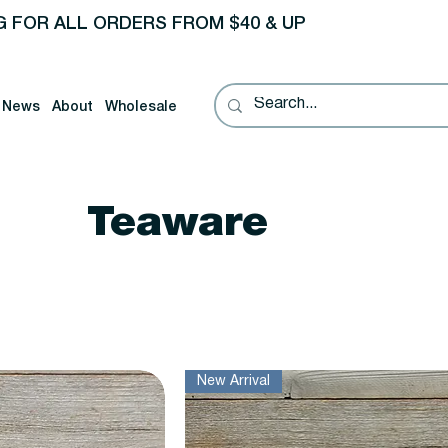
G FOR ALL ORDERS FROM $40 & UP
News
About
Wholesale
Teaware
New Arrival