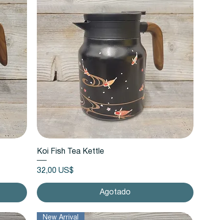
Vista rápida
Koi Fish Tea Kettle
Precio
32,00 US$
Agotado
New Arrival