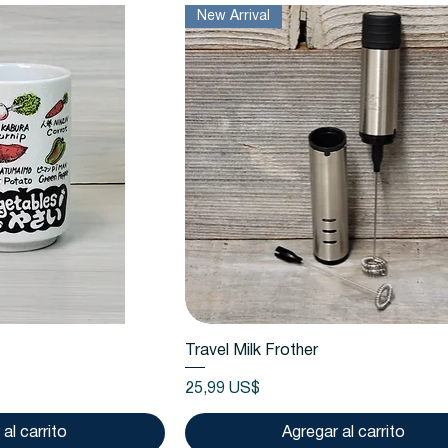
New Arrival
 rápida
Vista rápida
Travel Milk Frother
Precio
25,99 US$
al carrito
Agregar al carrito