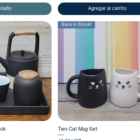
otado
Agregar al carrito
Back in Stock!
 rápida
Vista rápida
ack
Two Cat Mug Set