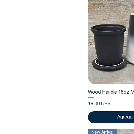
Vista
Wood Handle 16oz 
Precio
18,00 US$
Agregar 
New Arrival