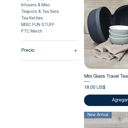
Infusers & Misc
Teapots & Tea Sets
Tea Kettles
MISC FUN STUFF
PTC Merch
Precio
2 US$
56 US$
Vista
Mini Glass Travel Tea
Precio
18,00 US$
Agregar 
New Arrival