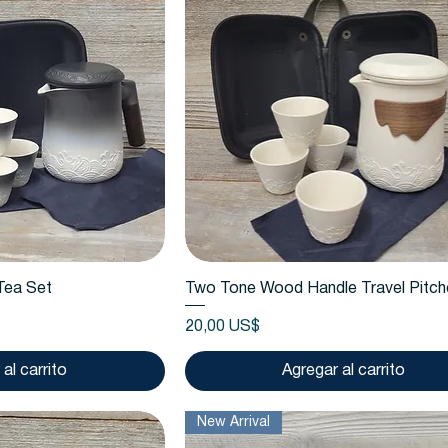
 rápida
Vista rápida
Tea Set
Two Tone Wood Handle Travel Pitch
Precio
20,00 US$
al carrito
Agregar al carrito
New Arrival