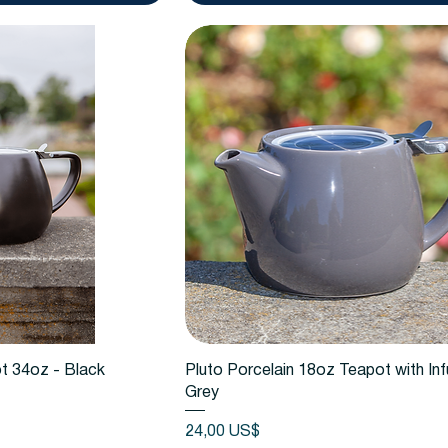
 rápida
Vista rápida
t 34oz - Black
Pluto Porcelain 18oz Teapot with Inf
Grey
Precio
24,00 US$