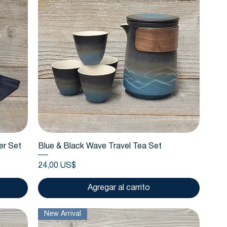
Vista rápida
er Set
Blue & Black Wave Travel Tea Set
Precio
24,00 US$
Agregar al carrito
New Arrival