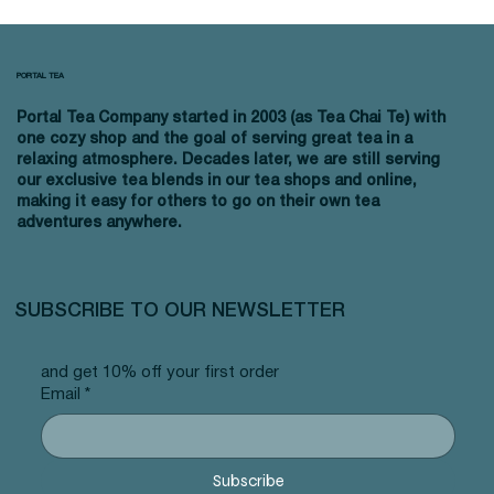
PORTAL TEA
Portal Tea Company started in 2003 (as Tea Chai Te) with
one cozy shop and the goal of serving great tea in a
relaxing atmosphere. Decades later, we are still serving
our exclusive tea blends in our tea shops and online,
making it easy for others to go on their own tea
adventures anywhere.
SUBSCRIBE TO OUR NEWSLETTER
and get 10% off your first order
Email
*
Subscribe